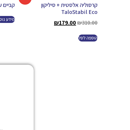
קרסוליה אלסטית + סיליקון
קביים עם 
TaloStabil Eco
מידע נוס
₪
179.00
₪
310.00
הוספה לסל