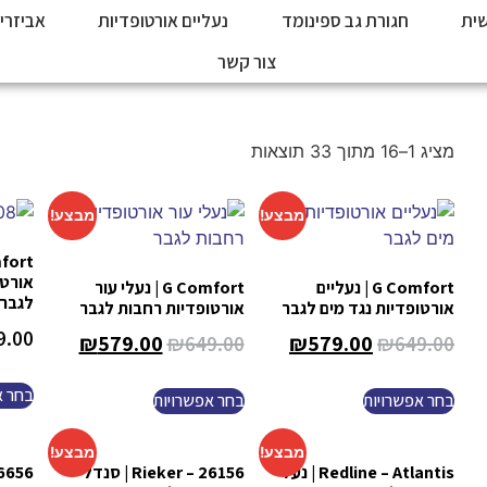
ית
חגורת גב ספינומד
נעליים אורטופדיות
אביזרי
צור קשר
מציג 1–16 מתוך 33 תוצאות
מבצע!
מבצע!
אורטו
G Comfort | נעליים
G Comfort | נעלי עור
לגבר
אורטופדיות נגד מים לגבר
אורטופדיות רחבות לגבר
9.00
₪
579.00
₪
649.00
₪
579.00
₪
649.00
בחר א
בחר אפשרויות
בחר אפשרויות
מבצע!
מבצע!
Redline – Atlantis | נעלי
Rieker – 26156 | סנדל