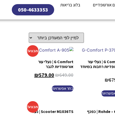
ם אורטופדיים
בלוג בריאות
050-4633353
מבצע!
G Comfort | נעלי עור
G Comfort | נעלי עור
פדיות רחבות במיוחד
אורטופדיות לגבר
₪
579.00
₪
649.00
₪
67
בחר אפשרויות
פשרויות
מבצע!
Rohde – 6656 | כפכף
Scooter M1036TS | נעל