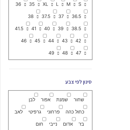
36
35
XL
L
M
S
38
37.5
37
36.5
41.5
41
40
39
38.5
46
45
44
43
42
49
48
47
סינון לפי צבע
שחור
שמנת
אפור
לבן
כחול כהה
פרחוני
גרפיטי
לאב
בז'
אדום
נייבי
חום